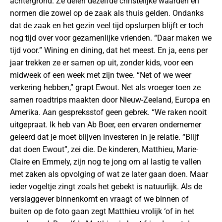
achtergrond. Ze delen dezelfde christelijke waarden en
normen die zowel op de zaak als thuis gelden. Ondanks
dat de zaak en het gezin veel tijd opslurpen blijft er toch
nog tijd over voor gezamenlijke vrienden. “Daar maken we
tijd voor.” Wining en dining, dat het meest. En ja, eens per
jaar trekken ze er samen op uit, zonder kids, voor een
midweek of een week met zijn twee. “Net of we weer
verkering hebben,” grapt Ewout. Net als vroeger toen ze
samen roadtrips maakten door Nieuw-Zeeland, Europa en
Amerika. Aan gespreksstof geen gebrek. “We raken nooit
uitgepraat. Ik heb van Ab Boer, een ervaren ondernemer
geleerd dat je moet blijven investeren in je relatie. “Blijf
dat doen Ewout”, zei die. De kinderen, Matthieu, Marie-
Claire en Emmely, zijn nog te jong om al lastig te vallen
met zaken als opvolging of wat ze later gaan doen. Maar
ieder vogeltje zingt zoals het gebekt is natuurlijk. Als de
verslaggever binnenkomt en vraagt of we binnen of
buiten op de foto gaan zegt Matthieu vrolijk ‘of in het