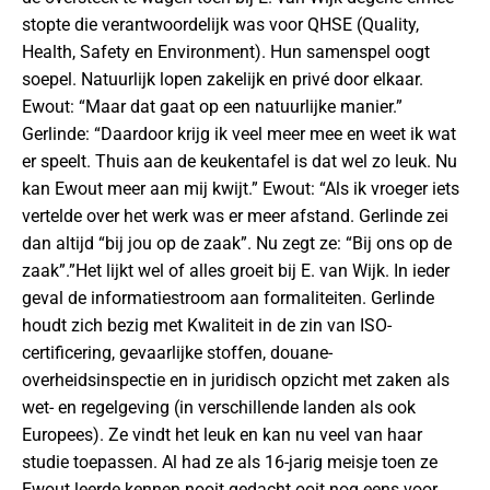
stopte die verantwoordelijk was voor QHSE (Quality,
Health, Safety en Environment). Hun samenspel oogt
soepel. Natuurlijk lopen zakelijk en privé door elkaar.
Ewout: “Maar dat gaat op een natuurlijke manier.”
Gerlinde: “Daardoor krijg ik veel meer mee en weet ik wat
er speelt. Thuis aan de keukentafel is dat wel zo leuk. Nu
kan Ewout meer aan mij kwijt.” Ewout: “Als ik vroeger iets
vertelde over het werk was er meer afstand. Gerlinde zei
dan altijd “bij jou op de zaak”. Nu zegt ze: “Bij ons op de
zaak”.”Het lijkt wel of alles groeit bij E. van Wijk. In ieder
geval de informatiestroom aan formaliteiten. Gerlinde
houdt zich bezig met Kwaliteit in de zin van ISO-
certificering, gevaarlijke stoffen, douane-
overheidsinspectie en in juridisch opzicht met zaken als
wet- en regelgeving (in verschillende landen als ook
Europees). Ze vindt het leuk en kan nu veel van haar
studie toepassen. Al had ze als 16-jarig meisje toen ze
Ewout leerde kennen nooit gedacht ooit nog eens voor