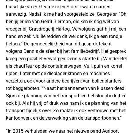
huiselijke sfeer. George sr en Sjors jr waren samen
aanwezig. Nadat ik me had voorgesteld zei George sr. “Oh
ben jij er ien van Gerrit Bierman, die ken ik nog wel van
vroeger bij Grasdrogerij Hartog. Vervolgens gaf hij mij een
hand en zei: “Jullie redden dit wel denk, ik ga een rondje
fietsen.” De gemoedelijkheid van dit gesprek tekent
volgens Dennis de sfeer bij het familiebedrijf. Het gesprek
kreeg een positief vervolg en Dennis startte bij Van der Bel
als chauffeur op de containerwagen. Vuil, puin en korrel
rijden. Later met de dieplader kranen en machines
verzetten, ook voor andere bedrijven; van bollenplanters
tot baggerboten. “Naast het aannemen van klussen deed
Sjors de planning van het transport- en het sloopbedrijf er
ook bij. Als hij vrij of druk was nam ik de planning van het
transport tijdelijk over. Zo raakte ik ook vertrouwd met het
kantoorwerk en de verwerking van de transportbonnen.”
“In 2015 verhuisden we naar het nieuwe pand Agriport