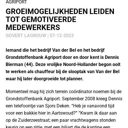
AGRIPORT
GROEIMOGELIJKHEDEN LEIDEN
TOT GEMOTIVEERDE
MEDEWERKERS
GOVERT LAGROUW | 07-12-2023
Iemand die het bedrijf Van der Bel en het bedrijf
Grondstoffenbank Agriport door en door kent is Dennis
Bierman (44). Deze vrolijke Noord-Hollander begon ooit
te werken als chauffeur bij de slooptak van Van der Bel
waar hij later doorgroeide tot planner.
Momenteel mag hij zich terrein coördinator noemen bij de
Grondstoffenbank Agriport. September 2008 kreeg Dennis
een telefoontje van Sjors Deken. “Heb je vanavond tijd
voor een bakkie hier in Aartswoud?” “Kwam ik daar aan
op de Zuiderzeestraat; een paar vrachtwagens stonden
keurig op een rijtje, met een biljart die de kantine een