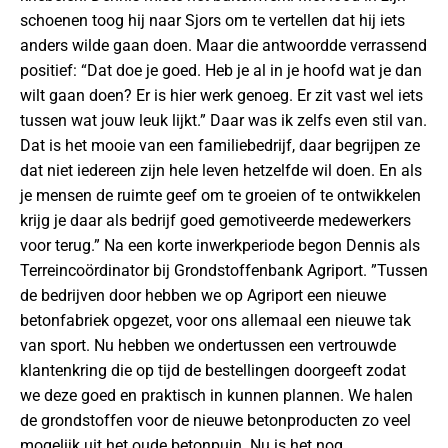
schoenen toog hij naar Sjors om te vertellen dat hij iets
anders wilde gaan doen. Maar die antwoordde verrassend
positief: “Dat doe je goed. Heb je al in je hoofd wat je dan
wilt gaan doen? Er is hier werk genoeg. Er zit vast wel iets
tussen wat jouw leuk lijkt.” Daar was ik zelfs even stil van.
Dat is het mooie van een familiebedrijf, daar begrijpen ze
dat niet iedereen zijn hele leven hetzelfde wil doen. En als
je mensen de ruimte geef om te groeien of te ontwikkelen
krijg je daar als bedrijf goed gemotiveerde medewerkers
voor terug.” Na een korte inwerkperiode begon Dennis als
Terreincoördinator bij Grondstoffenbank Agriport. ”Tussen
de bedrijven door hebben we op Agriport een nieuwe
betonfabriek opgezet, voor ons allemaal een nieuwe tak
van sport. Nu hebben we ondertussen een vertrouwde
klantenkring die op tijd de bestellingen doorgeeft zodat
we deze goed en praktisch in kunnen plannen. We halen
de grondstoffen voor de nieuwe betonproducten zo veel
mogelijk uit het oude betonpuin. Nu is het nog