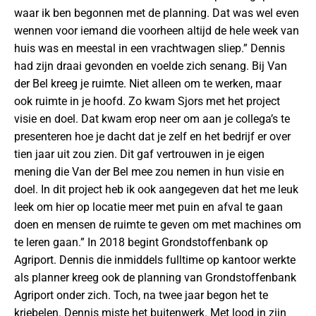
waar ik ben begonnen met de planning. Dat was wel even
wennen voor iemand die voorheen altijd de hele week van
huis was en meestal in een vrachtwagen sliep.” Dennis
had zijn draai gevonden en voelde zich senang. Bij Van
der Bel kreeg je ruimte. Niet alleen om te werken, maar
ook ruimte in je hoofd. Zo kwam Sjors met het project
visie en doel. Dat kwam erop neer om aan je collega’s te
presenteren hoe je dacht dat je zelf en het bedrijf er over
tien jaar uit zou zien. Dit gaf vertrouwen in je eigen
mening die Van der Bel mee zou nemen in hun visie en
doel. In dit project heb ik ook aangegeven dat het me leuk
leek om hier op locatie meer met puin en afval te gaan
doen en mensen de ruimte te geven om met machines om
te leren gaan.” In 2018 begint Grondstoffenbank op
Agriport. Dennis die inmiddels fulltime op kantoor werkte
als planner kreeg ook de planning van Grondstoffenbank
Agriport onder zich. Toch, na twee jaar begon het te
kriebelen. Dennis miste het buitenwerk. Met lood in zijn