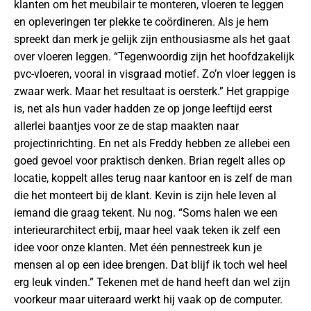
klanten om het meubilair te monteren, vloeren te leggen
en opleveringen ter plekke te coördineren. Als je hem
spreekt dan merk je gelijk zijn enthousiasme als het gaat
over vloeren leggen. “Tegenwoordig zijn het hoofdzakelijk
pvc-vloeren, vooral in visgraad motief. Zo’n vloer leggen is
zwaar werk. Maar het resultaat is oersterk.” Het grappige
is, net als hun vader hadden ze op jonge leeftijd eerst
allerlei baantjes voor ze de stap maakten naar
projectinrichting. En net als Freddy hebben ze allebei een
goed gevoel voor praktisch denken. Brian regelt alles op
locatie, koppelt alles terug naar kantoor en is zelf de man
die het monteert bij de klant. Kevin is zijn hele leven al
iemand die graag tekent. Nu nog. “Soms halen we een
interieurarchitect erbij, maar heel vaak teken ik zelf een
idee voor onze klanten. Met één pennestreek kun je
mensen al op een idee brengen. Dat blijf ik toch wel heel
erg leuk vinden.” Tekenen met de hand heeft dan wel zijn
voorkeur maar uiteraard werkt hij vaak op de computer.