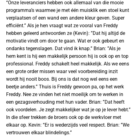
“Onze leveranciers hebben ook allemaal van die mooie
programma’s waarmee je met één muisklik een stoel kunt
verplaatsen of een wand een andere kleur geven. Super
efficiënt.” Als je hen vraagt wat ze vooral van Freddy
hebben geleerd antwoorden ze (Kevin): ”Dat hij altijd de
motivatie vindt om door te gaan. Wat er ook gebeurt en
ondanks tegenslagen. Dat vind ik knap.” Brian: ”Als je
hem kent is hij een makkelijk persoon hij is ook op en top
professional. Freddy schakelt heel makkelijk. Als we eens
een grote order missen waar veel voorbereiding inzit
wordt hij nooit boos. Bij ons is dat nog wel eens een
beetje anders.” Thuis is Freddy gewoon pa, op het werk
Freddy. Nee ze vinden het niet moeilijk om te werken in
een gezagsverhouding met hun vader. Brian: ”Dat heeft
ook voordelen. Je zegt makkelijker wat je op je lever hebt.”
In die sfeer trekken de broers ook op de werkvloer met
elkaar op. Kevin: “Er is wederzijds veel respect. Brian: ”We
vertrouwen elkaar blindelings.”