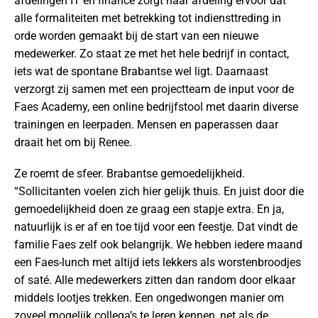
afdelingen IT en finance zorgt haar afdeling ervoor dat
alle formaliteiten met betrekking tot indiensttreding in
orde worden gemaakt bij de start van een nieuwe
medewerker. Zo staat ze met het hele bedrijf in contact,
iets wat de spontane Brabantse wel ligt. Daarnaast
verzorgt zij samen met een projectteam de input voor de
Faes Academy, een online bedrijfstool met daarin diverse
trainingen en leerpaden. Mensen en paperassen daar
draait het om bij Renee.
Ze roemt de sfeer. Brabantse gemoedelijkheid.
“Sollicitanten voelen zich hier gelijk thuis. En juist door die
gemoedelijkheid doen ze graag een stapje extra. En ja,
natuurlijk is er af en toe tijd voor een feestje. Dat vindt de
familie Faes zelf ook belangrijk. We hebben iedere maand
een Faes-lunch met altijd iets lekkers als worstenbroodjes
of saté. Alle medewerkers zitten dan random door elkaar
middels lootjes trekken. Een ongedwongen manier om
zoveel mogelijk collega’s te leren kennen, net als de