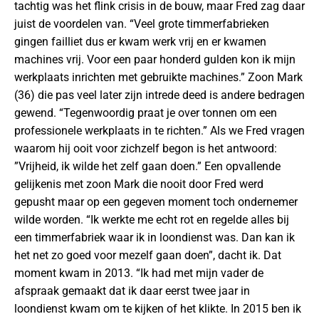
tachtig was het flink crisis in de bouw, maar Fred zag daar
juist de voordelen van. “Veel grote timmerfabrieken
gingen failliet dus er kwam werk vrij en er kwamen
machines vrij. Voor een paar honderd gulden kon ik mijn
werkplaats inrichten met gebruikte machines.” Zoon Mark
(36) die pas veel later zijn intrede deed is andere bedragen
gewend. “Tegenwoordig praat je over tonnen om een
professionele werkplaats in te richten.” Als we Fred vragen
waarom hij ooit voor zichzelf begon is het antwoord:
”Vrijheid, ik wilde het zelf gaan doen.” Een opvallende
gelijkenis met zoon Mark die nooit door Fred werd
gepusht maar op een gegeven moment toch ondernemer
wilde worden. “Ik werkte me echt rot en regelde alles bij
een timmerfabriek waar ik in loondienst was. Dan kan ik
het net zo goed voor mezelf gaan doen”, dacht ik. Dat
moment kwam in 2013. “Ik had met mijn vader de
afspraak gemaakt dat ik daar eerst twee jaar in
loondienst kwam om te kijken of het klikte. In 2015 ben ik