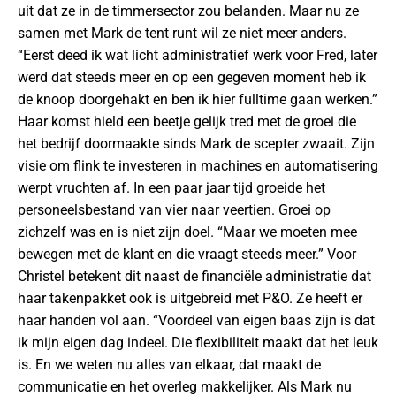
uit dat ze in de timmersector zou belanden. Maar nu ze
samen met Mark de tent runt wil ze niet meer anders.
“Eerst deed ik wat licht administratief werk voor Fred, later
werd dat steeds meer en op een gegeven moment heb ik
de knoop doorgehakt en ben ik hier fulltime gaan werken.”
Haar komst hield een beetje gelijk tred met de groei die
het bedrijf doormaakte sinds Mark de scepter zwaait. Zijn
visie om flink te investeren in machines en automatisering
werpt vruchten af. In een paar jaar tijd groeide het
personeelsbestand van vier naar veertien. Groei op
zichzelf was en is niet zijn doel. “Maar we moeten mee
bewegen met de klant en die vraagt steeds meer.” Voor
Christel betekent dit naast de financiële administratie dat
haar takenpakket ook is uitgebreid met P&O. Ze heeft er
haar handen vol aan. “Voordeel van eigen baas zijn is dat
ik mijn eigen dag indeel. Die flexibiliteit maakt dat het leuk
is. En we weten nu alles van elkaar, dat maakt de
communicatie en het overleg makkelijker. Als Mark nu