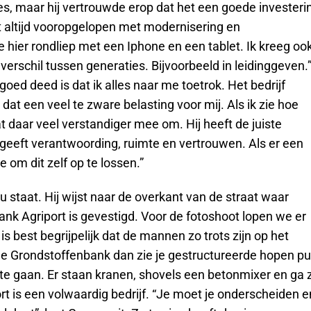
s, maar hij vertrouwde erop dat het een goede investeri
ft altijd vooropgelopen met modernisering en
e hier rondliep met een Iphone en een tablet. Ik kreeg oo
 verschil tussen generaties. Bijvoorbeeld in leidinggeven.
goed deed is dat ik alles naar me toetrok. Het bedrijf
 dat een veel te zware belasting voor mij. Als ik zie hoe
t daar veel verstandiger mee om. Hij heeft de juiste
eeft verantwoording, ruimte en vertrouwen. Als er een
e om dit zelf op te lossen.”
nu staat. Hij wijst naar de overkant van de straat waar
k Agriport is gevestigd. Voor de fotoshoot lopen we er
s best begrijpelijk dat de mannen zo trots zijn op het
n de Grondstoffenbank dan zie je gestructureerde hopen pu
te gaan. Er staan kranen, shovels een betonmixer en ga 
t is een volwaardig bedrijf. “Je moet je onderscheiden e