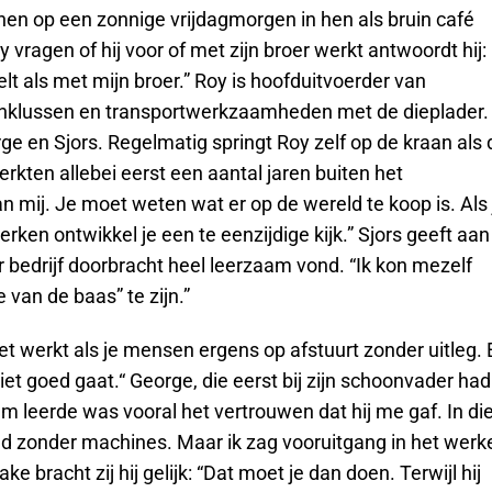
en op een zonnige vrijdagmorgen in hen als bruin café
ragen of hij voor of met zijn broer werkt antwoordt hij:
lt als met mijn broer.” Roy is hoofduitvoerder van
aanklussen en transportwerkzaamheden met de dieplader.
rge en Sjors. Regelmatig springt Roy zelf op de kraan als 
kten allebei eerst een aantal jaren buiten het
an mij. Je moet weten wat er op de wereld te koop is. Als 
erken ontwikkel je een te eenzijdige kijk.” Sjors geeft aan
der bedrijf doorbracht heel leerzaam vond. “Ik kon mezelf
 van de baas” te zijn.”
iet werkt als je mensen ergens op afstuurt zonder uitleg. 
iet goed gaat.“ George, die eerst bij zijn schoonvader had
 hem leerde was vooral het vertrouwen dat hij me gaf. In di
and zonder machines. Maar ik zag vooruitgang in het werk
ke bracht zij hij gelijk: “Dat moet je dan doen. Terwijl hij