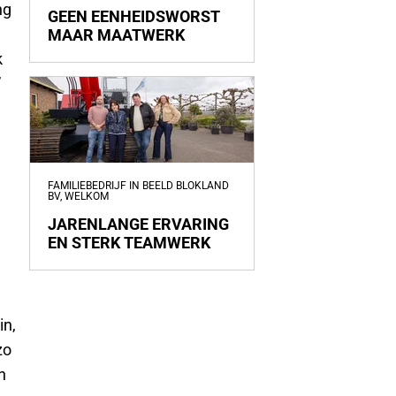
ng
GEEN EENHEIDSWORST
MAAR MAATWERK
k
”
FAMILIEBEDRIJF IN BEELD BLOKLAND
BV, WELKOM
JARENLANGE ERVARING
EN STERK TEAMWERK
in,
zo
n