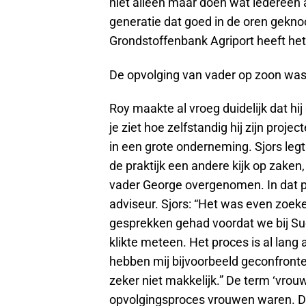
niet alleen maar doen wat iedereen a
generatie dat goed in de oren gekno
Grondstoffenbank Agriport heeft het 
De opvolging van vader op zoon was 
Roy maakte al vroeg duidelijk dat hi
je ziet hoe zelfstandig hij zijn proj
in een grote onderneming. Sjors legt u
de praktijk een andere kijk op zaken, 
vader George overgenomen. In dat pro
adviseur. Sjors: “Het was even zoe
gesprekken gehad voordat we bij Suc
klikte meteen. Het proces is al lan
hebben mij bijvoorbeeld geconfrontee
zeker niet makkelijk.” De term ‘vrouw
opvolgingsproces vrouwen waren. De 