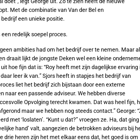
l doet”, legt George uit. Zo te zien heeft de nieuwe
opt. Met de combinatie van Van der Bel en
bedrijf een unieke positie.
een redelijk soepel proces.
j geen ambities had om het bedrijf over te nemen. Maar a
ecten draait lijkt de jongste Deken wel een kleine ondernem
it hoe fijn dat is: “Roy heeft met zijn dagelijkse ervaring 
daar leer ik van.” Sjors heeft in stapjes het bedrijf van
ces liet het bedrijf zich bijstaan door een externe
ken naar een passende adviseur. We hebben diverse
cesvolle Opvolging terecht kwamen. Dat was heel fijn, h
g afgerond maar we hebben nog steeds contact.” George: 
rd met ‘loslaten’. “Kunt u dat?” vroegen ze. Ha, dat ging
elijke hand’ valt, aangezien de betrokken adviseurs bij h
drie heren zijn het met elkaar eens dat, het goed is om