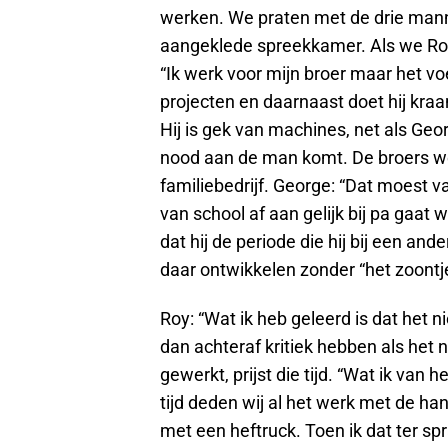
werken. We praten met de drie mann
aangeklede spreekkamer. Als we Roy v
“Ik werk voor mijn broer maar het voe
projecten en daarnaast doet hij kr
Hij is gek van machines, net als Geo
nood aan de man komt. De broers wer
familiebedrijf. George: “Dat moest v
van school af aan gelijk bij pa gaat w
dat hij de periode die hij bij een an
daar ontwikkelen zonder “het zoontje
Roy: “Wat ik heb geleerd is dat het n
dan achteraf kritiek hebben als het n
gewerkt, prijst die tijd. “Wat ik van
tijd deden wij al het werk met de h
met een heftruck. Toen ik dat ter spra