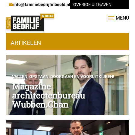
info@familiebedrijfinbeeld.nl
OVERIGE UITGAVEN
MENU
ARTIKELEN
VALLEN, OPSTAAN, DOORGAAN EN VOORUITKIJKEN!
Magazine
architectenbureau
Wubben.Chan